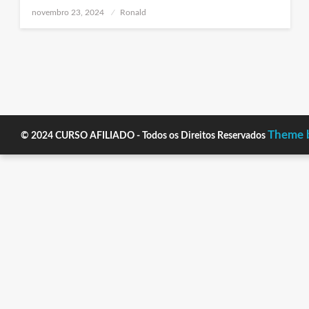
Posted
novembro 23, 2024
Ronald
on
Theme b
© 2024 CURSO AFILIADO - Todos os Direitos Reservados