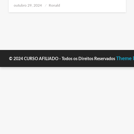
Posted
outubro 29, 2024
Ronald
on
Theme b
© 2024 CURSO AFILIADO - Todos os Direitos Reservados